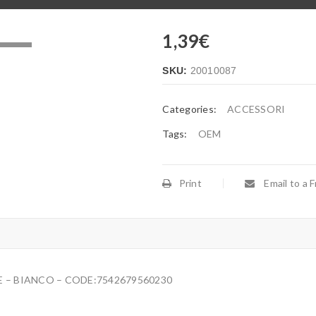
1,39
€
.
SKU:
20010087
Categories:
ACCESSORI
Tags:
OEM
Print
Email to a F
E – BIANCO – CODE:7542679560230