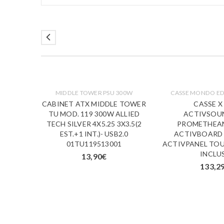
IM
MIDDLE TOWER PSU 300W
CASSE MONDO E
SALE
CABINET ATX MIDDLE TOWER
CASSE X
AZ.
TU MOD. 119 300W ALLIED
ACTIVSOU
NAL +
TECH SILVER 4X5.25 3X3.5(2
PROMETHEAN
OSTO
EST.+1 INT.)- USB2.0
ACTIVBOARD
A
01TU119513001
ACTIVPANEL TOU
E
INCLU
13,90
€
133,2