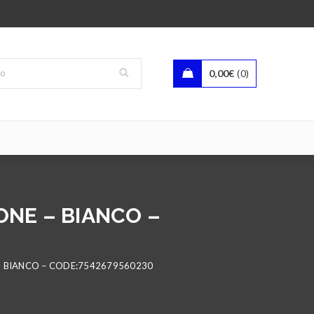
0,00
€
0
ONE – BIANCO –
 – BIANCO – CODE:7542679560230