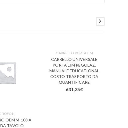
CARRELLO PORTA LIM
C
CARRELLO UNIVERSALE
CAR
PORTA LIM REGOLAZ.
PO
MANUALE EDUCATIONAL
MANU
COSTO TRASPORTO DA
MOB
QUANTIFICARE
631,35
€
CROFONI
O OEM M-103 A
 DA TAVOLO