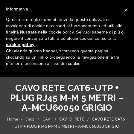
×
Informativa
Questo sito o gli strumenti terzi da questo utilizzati si
avvalgono di cookie necessari al funzionamento ed utili alle
finalità illustrate nella cookie policy. Se vuoi saperne di più o
negare il consenso a tutti o ad alcuni cookie, consulta la
cookie policy
.
Tutte le categorie
Chiudendo questo banner, scorrendo questa pagina,
cliccando su un link o proseguendo la navigazione in altra
maniera, acconsenti all’uso dei cookie.
CAVO RETE CAT6-UTP +
PLUG RJ45 M-M 5 METRI –
A-MCU60050 GRIGIO
Home
/
Shop
/
CAVI
/
CAVI DI RETE
/
CAVO RETE CAT6-
UTP + PLUG RJ45 M-M 5 METRI – A-MCU60050 GRIGIO