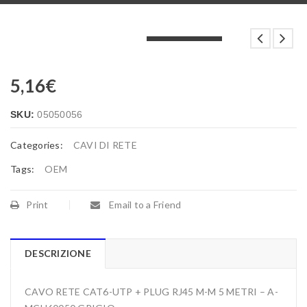
LOADING...
LOADING...
LOADING...
5,16
€
SKU:
05050056
Categories:
CAVI DI RETE
Tags:
OEM
Print
Email to a Friend
DESCRIZIONE
CAVO RETE CAT6-UTP + PLUG RJ45 M-M 5 METRI – A-