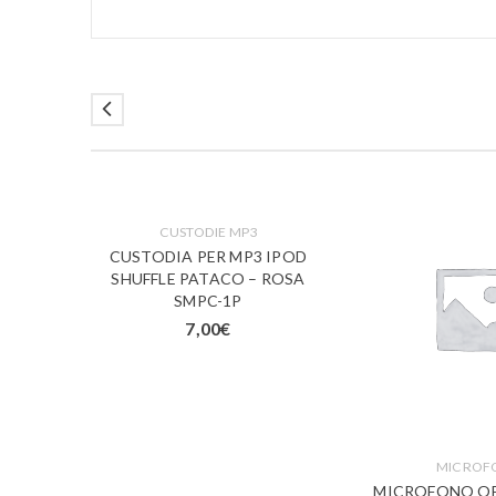
W
CUSTODIE MP3
MOD.
CUSTODIA PER MP3 IPOD
ALLIED
SHUFFLE PATACO – ROSA
61502
SMPC-1P
7,00
€
MICROF
MICROFONO OE