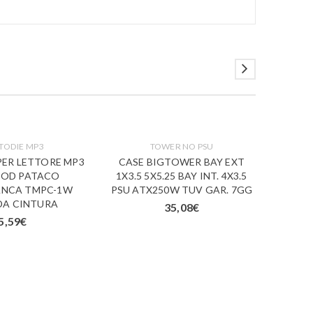
TODIE MP3
TOWER NO PSU
PER LETTORE MP3
CASE BIGTOWER BAY EXT
CAB
IPOD PATACO
1X3.5 5X5.25 BAY INT. 4X3.5
MINI/
ANCA TMPC-1W
PSU ATX250W TUV GAR. 7GG
TECH
DA CINTURA
35,08
€
5,59
€