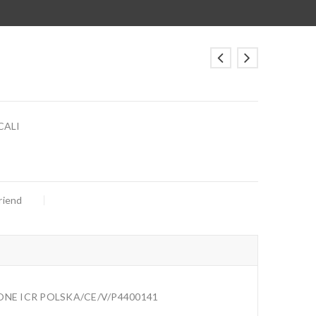
CALI
riend
ONE ICR POLSKA/CE/V/P4400141