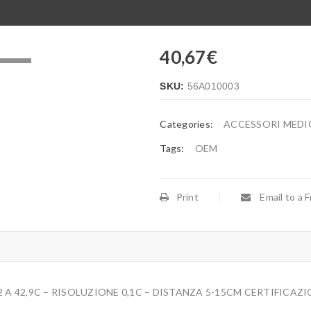
40,67
€
.
SKU:
56A010003
Categories:
ACCESSORI MEDI
Tags:
OEM
Print
Email to a F
A 42,9C – RISOLUZIONE 0,1C – DISTANZA 5-15CM CERTIFICAZI