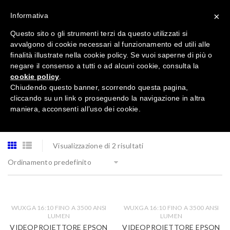
×
Informativa
Questo sito o gli strumenti terzi da questo utilizzati si
avvalgono di cookie necessari al funzionamento ed utili alle
finalità illustrate nella cookie policy. Se vuoi saperne di più o
negare il consenso a tutti o ad alcuni cookie, consulta la
cookie policy
.
Tutte le categorie
Chiudendo questo banner, scorrendo questa pagina,
cliccando su un link o proseguendo la navigazione in altra
maniera, acconsenti all’uso dei cookie.
Visualizzazione di 2 risultati
Ordinamento predefinito
WUXGA 16:10 FINO A 3500 ANSI
WUXGA 16:10 FINO A 3500 ANSI
LUMEN
LUMEN
VIDEOPROIETTORE EPSON
VIDEOPROIETTORE EPSON