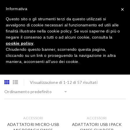
×
Informativa
Questo sito o gli strumenti terzi da questo utilizzati si
avvalgono di cookie necessari al funzionamento ed utili alle
finalità illustrate nella cookie policy. Se vuoi saperne di più o
negare il consenso a tutti o ad alcuni cookie, consulta la
cookie policy
.
Tutte le categorie
Chiudendo questo banner, scorrendo questa pagina,
cliccando su un link o proseguendo la navigazione in altra
maniera, acconsenti all’uso dei cookie.
Visualizzazione di 1-12 di 57 risultati
Ordinamento predefinito
ACCESSORI
ACCESSORI
ADATTATORI MICRO-USB
ADATTATORI USB IPACK