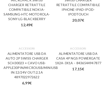
MICROPACK SWISS
SWISS CHARGER
CHARGER RETRATTILE
RETRATTILE COMPATIBILE
COMPATIBILE NOKIA-
IPHONE-IPAD-IPOD-
SAMSUNG-HTC-MOTOROLA-
IPODTOUCH
SONY-LG-BLACKBERRY
20,07
€
12,49
€
ACCESSORI
ACCESSORI
ALIMENTATORE USB DA
ALIMENTATORE USB DA
AUTO 2P SWISS CHARGER
CASA 4P NGS POWERGATE
SCH30023 + CAVO USB-
1X2A-3X1A – 8436544947877
APPLE30PIN/MICROUSB/MINIUSB
17,15
€
IN:12/24V OUT:2,1A
4897022972622
6,99
€