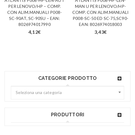
ATLANTIS P008-HP-LEN-AUT
ATLANTIS P008-HP-LEN-
PER LENOVO/HP – COMP.
MAN U PER LENOVO/HP-
CON ALIM.MANUALI P008-
COMP. CON ALIM.MANUALI
SC-90AT, SC-90SU – EAN:
P008-SC-50 ED SC-75,SC90-
8026974017990
EAN: 8026974018003
4,12
€
3,43
€
CATEGORIE PRODOTTO
Seleziona una categoria
PRODUTTORI