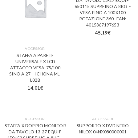
DA TAVOLO 13-27 EQUIP
650115 SUPP.FINO A 8KG –
VESA FINO A 100X100
ROTAZIONE 360 -EAN:
4015867197653
45,19
€
ACCESSORI
STAFFA A PARETE
UNIVERSALE X LCD
ATTACCO VESA-75/100
SINO A 27 – ICHONA ML-
L02B
14,01
€
ACCESSORI
ACCESSORI
STAFFA X DOPPIO MONITOR
SUPPORTO X DVD NERO
DA TAVOLO 13-27 EQUIP
NILOX 04NX080000001
650152 SUPP.FINO A 8KG –