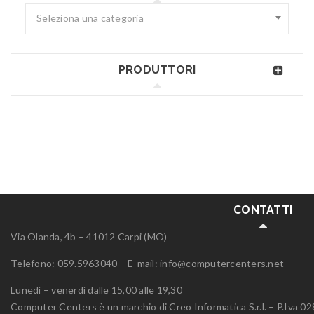
Seleziona una categoria
PRODUTTORI
CONTATTI
Via Olanda, 4b – 41012 Carpi (MO)
Telefono: 059.5963040 – E-mail:
info@computercenters.net
Lunedì – venerdì dalle 15,00 alle 19,30
Computer Centers è un marchio di Creo Informatica S.r.l. – P.Iva 