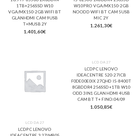
1TB+256SSD W10
W10PRO VGA/MX150-2GB
VGA/MX150-2GB WIFI BT
NOODD WIFI BT CAM 5USB
GLANHDMI CAM 9USB
MIC 2Y
T+MUSB 2Y
1.261,30
€
1.401,60
€
LCD DA 27
LCDPC LENOVO
IDEACENTRE 520-27ICB
F0DE00E0IX 27QHD I5-8400T
8GBDDR4 256SSD+1TB W10
ODD 3IN1 GLAN HDMI 4USB
CAM BT T+ FINO:04/09
1.050,85
€
LCD DA 27
LCDPC LENOVO
IDEACENTRE 3 27IMB05