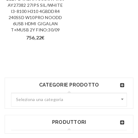
AY27382 27IPS SIL/WHITE
I3-8100 H310 4GBDDR4
240SSD W10PRO NOODD
6USB HDMI GIGALAN
T+MUSB 2Y FINO:30/09
756,22
€
CATEGORIE PRODOTTO
Seleziona una categoria
PRODUTTORI