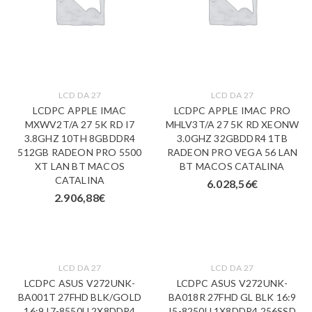
LCD DA 27
LCD DA 27
LCDPC APPLE IMAC
LCDPC APPLE IMAC PRO
MXWV2T/A 27 5K RD I7
MHLV3T/A 27 5K RD XEONW
3.8GHZ 10TH 8GBDDR4
3.0GHZ 32GBDDR4 1TB
512GB RADEON PRO 5500
RADEON PRO VEGA 56 LAN
XT LAN BT MACOS
BT MACOS CATALINA
CATALINA
6.028,56
€
2.906,88
€
LCD DA 27
LCD DA 27
LCDPC ASUS V272UNK-
LCDPC ASUS V272UNK-
BA001T 27FHD BLK/GOLD
BA018R 27FHD GL BLK 16:9
16:9 I7-8550U 2X8DDR4
I5-8250U 1X8DDR4 256SSD