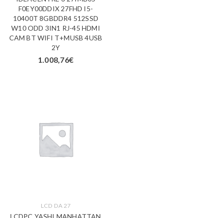
F0EY00DDIX 27FHD I5-
10400T 8GBDDR4 512SSD
W10 ODD 3IN1 RJ-45 HDMI
CAM BT WIFI T+MUSB 4USB
2Y
1.008,76
€
LCD DA 27
LCDPC YASHI MANHATTAN