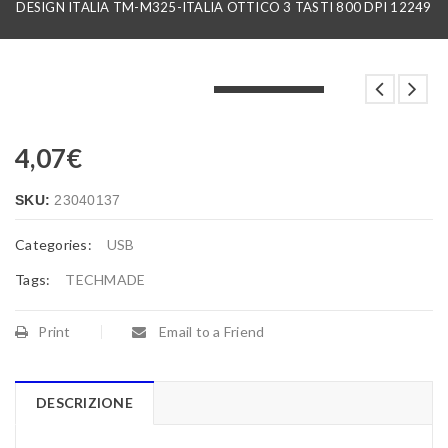
DESIGN ITALIA TM-M325-ITALIA OTTICO 3 TASTI 800 DPI 12249
LOADING...
LOADING...
LOADING...
4,07
€
SKU:
23040137
Categories:
USB
Tags:
TECHMADE
Print
Email to a Friend
DESCRIZIONE