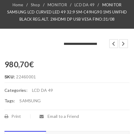
Home
/
Shop
/
MONITOR
/
LCD DA 49
/
MONITOR
SAMSUNG LCD CURVED LED 49 32:9 SM-C49HG90 1MS UWFHD
BLACK REG.ALT. 2XHDMI DP USB VESA FINO:31/08
LOADING...
LOADING...
LOADING...
980,70
€
SKU:
22460001
Categories:
LCD DA 49
Tags:
SAMSUNG
Print
Email to a Friend