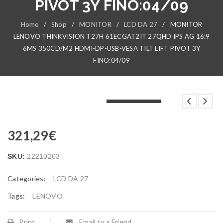
PIVOT 3Y FINO:04/09
Home
/
Shop
/
MONITOR
/
LCD DA 27
/
MONITOR
LENOVO THINKVISION T27H 61ECGAT2IT 27QHD IPS AG 16:9
6MS 350CD/M2 HDMI-DP-USB-VESA TILT LIFT PIVOT 3Y
FINO:04/09
LOADING...
LOADING...
LOADING...
321,29
€
SKU:
22210203
Categories:
LCD DA 27
Tags:
LENOVO
Print
Email to a Friend