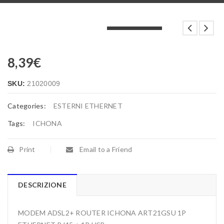
LOADING...
LOADING...
LOADING...
8,39
€
SKU:
21020009
Categories:
ESTERNI ETHERNET
Tags:
ICHONA
Print
Email to a Friend
DESCRIZIONE
MODEM ADSL2+ ROUTER ICHONA ART21GSU 1P