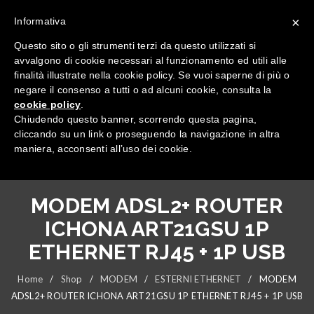
×
Informativa
Questo sito o gli strumenti terzi da questo utilizzati si
avvalgono di cookie necessari al funzionamento ed utili alle
finalità illustrate nella cookie policy. Se vuoi saperne di più o
negare il consenso a tutti o ad alcuni cookie, consulta la
cookie policy
.
Tutte le categorie
Chiudendo questo banner, scorrendo questa pagina,
cliccando su un link o proseguendo la navigazione in altra
maniera, acconsenti all’uso dei cookie.
MODEM ADSL2+ ROUTER
ICHONA ART21GSU 1P
ETHERNET RJ45 + 1P USB
Home
/
Shop
/
MODEM
/
ESTERNI ETHERNET
/
MODEM
ADSL2+ ROUTER ICHONA ART21GSU 1P ETHERNET RJ45 + 1P USB