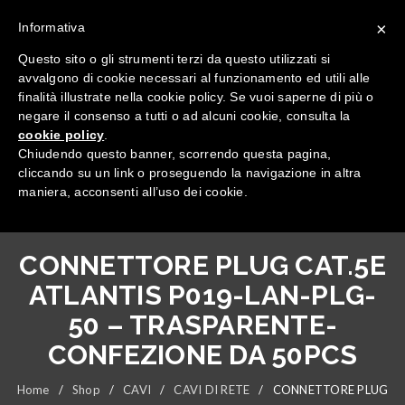
×
Informativa
Questo sito o gli strumenti terzi da questo utilizzati si
avvalgono di cookie necessari al funzionamento ed utili alle
finalità illustrate nella cookie policy. Se vuoi saperne di più o
negare il consenso a tutti o ad alcuni cookie, consulta la
cookie policy
.
Tutte le categorie
Chiudendo questo banner, scorrendo questa pagina,
cliccando su un link o proseguendo la navigazione in altra
maniera, acconsenti all’uso dei cookie.
CONNETTORE PLUG CAT.5E
ATLANTIS P019-LAN-PLG-
50 – TRASPARENTE-
CONFEZIONE DA 50PCS
Home
/
Shop
/
CAVI
/
CAVI DI RETE
/
CONNETTORE PLUG