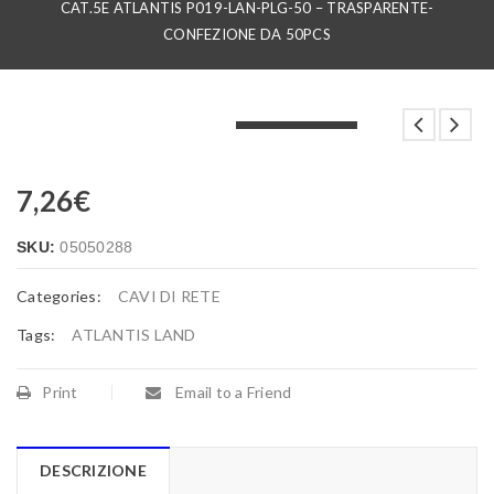
CAT.5E ATLANTIS P019-LAN-PLG-50 – TRASPARENTE-
CONFEZIONE DA 50PCS
LOADING...
LOADING...
LOADING...
7,26
€
SKU:
05050288
Categories:
CAVI DI RETE
Tags:
ATLANTIS LAND
Print
Email to a Friend
DESCRIZIONE