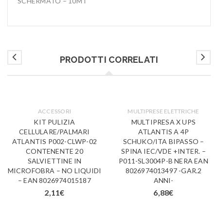
SCHERMATO – 10MT
PRODOTTI CORRELATI
ACCESSORI
MULTIPRESE ELETTRICHE
KIT PULIZIA
MULTIPRESA X UPS
CELLULARE/PALMARI
ATLANTIS A 4P
ATLANTIS P002-CLWP-02
SCHUKO/ITA BIPASSO –
CONTENENTE 20
SPINA IEC/VDE +INTER. –
SALVIETTINE IN
P011-SL3004P-B NERA EAN
MICROFOBRA – NO LIQUIDI
8026974013497 -GAR.2
– EAN 8026974015187
ANNI-
2,11
€
6,88
€