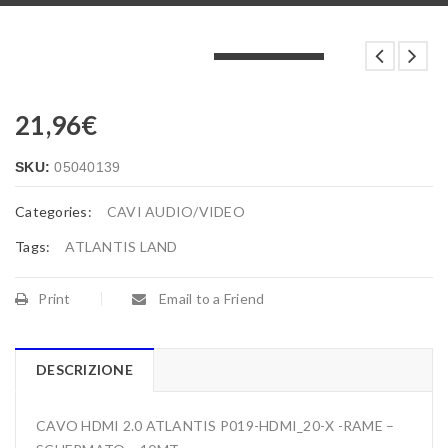
LOADING...
LOADING...
LOADING...
21,96
€
SKU:
05040139
Categories:
CAVI AUDIO/VIDEO
Tags:
ATLANTIS LAND
Print
Email to a Friend
DESCRIZIONE
CAVO HDMI 2.0 ATLANTIS P019-HDMI_20-X -RAME –