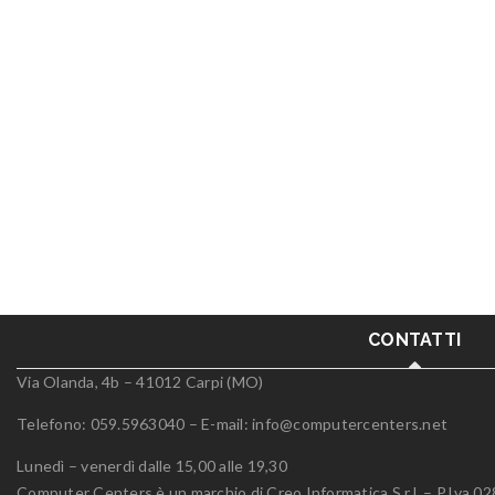
CONTATTI
Via Olanda, 4b – 41012 Carpi (MO)
Telefono: 059.5963040 – E-mail:
info@computercenters.net
Lunedì – venerdì dalle 15,00 alle 19,30
Computer Centers è un marchio di Creo Informatica S.r.l. – P.Iva 