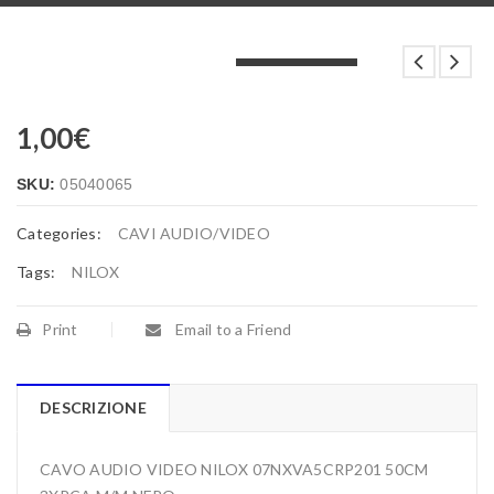
LOADING...
LOADING...
LOADING...
1,00
€
SKU:
05040065
Categories:
CAVI AUDIO/VIDEO
Tags:
NILOX
Print
Email to a Friend
DESCRIZIONE
CAVO AUDIO VIDEO NILOX 07NXVA5CRP201 50CM