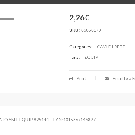
2,26
€
.
SKU:
05050179
Categories:
CAVI DI RETE
Tags:
EQUIP
Print
Email to a F
TO 5MT EQUIP 825444 – EAN:4015867146897