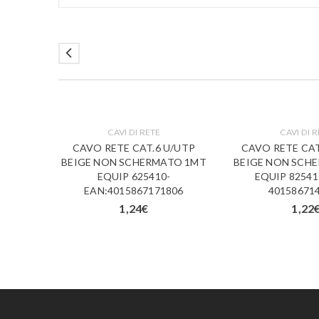
CAVI DI RETE
CAVI DI 
U/UTP
CAVO RETE CAT.6 U/UTP
CAVO RETE CAT
MATO
BEIGE NON SCHERMATO 1MT
BEIGE NON SCH
4 –
EQUIP 625410-
EQUIP 82541
65
EAN:4015867171806
40158671
1,24
€
1,22