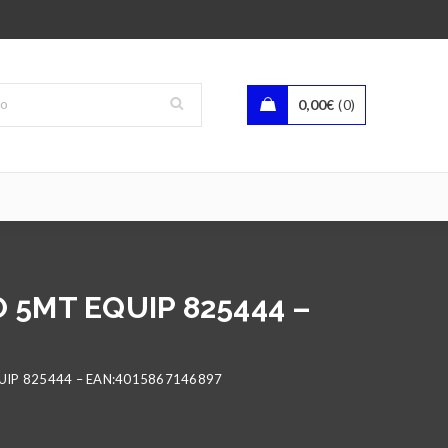
0,00
€
0
5MT EQUIP 825444 –
IP 825444 – EAN:4015867146897