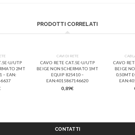
PRODOTTI CORRELATI
RETE
CAVI DI RETE
CABL
.5E-U/UTP
CAVO RETE CAT.5E-U/UTP
CAVO RET
ERMATO 2MT
BEIGE NON SCHERMATO 1MT
BEIGE N
1 – EAN:
EQUIP 825410 –
0.50MT E
46637
EAN:4015867146620
EAN:40
€
0,89
€
CONTATTI