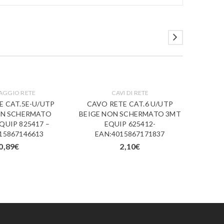
AGGIO RETE
CAVI DI RETE
E CAT.5E-U/UTP
CAVO RETE CAT.6 U/UTP
CAVO
ON SCHERMATO
BEIGE NON SCHERMATO 3MT
GIAL
QUIP 825417 –
EQUIP 625412-
5M
15867146613
EAN:4015867171837
E
0,89
€
2,10
€