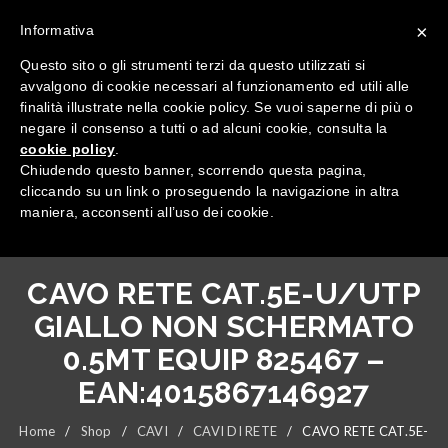
×
Informativa
Questo sito o gli strumenti terzi da questo utilizzati si
avvalgono di cookie necessari al funzionamento ed utili alle
finalità illustrate nella cookie policy. Se vuoi saperne di più o
negare il consenso a tutti o ad alcuni cookie, consulta la
cookie policy
.
Tutte le categorie
Chiudendo questo banner, scorrendo questa pagina,
cliccando su un link o proseguendo la navigazione in altra
maniera, acconsenti all’uso dei cookie.
CAVO RETE CAT.5E-U/UTP
GIALLO NON SCHERMATO
0.5MT EQUIP 825467 –
EAN:4015867146927
Home
/
Shop
/
CAVI
/
CAVI DI RETE
/
CAVO RETE CAT.5E-