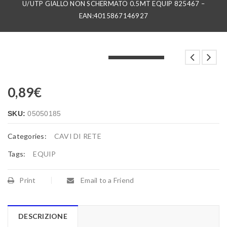
U/UTP GIALLO NON SCHERMATO 0.5MT EQUIP 825467 –
EAN:4015867146927
LOADING...
LOADING...
LOADING...
0,89
€
SKU:
05050185
Categories:
CAVI DI RETE
Tags:
EQUIP
Print
Email to a Friend
DESCRIZIONE