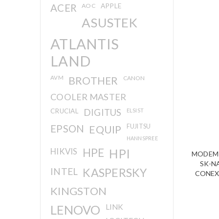
ACER
AOC
APPLE
ASUSTEK
ATLANTIS
LAND
AVM
BROTHER
CANON
COOLER MASTER
CRUCIAL
DIGITUS
ELSIST
EPSON
EQUIP
FUJITSU
HANNSPREE
HIKVIS
HPE
HPI
MODEM 
SK-NA
INTEL
KASPERSKY
CONEX
KINGSTON
LENOVO
LINK