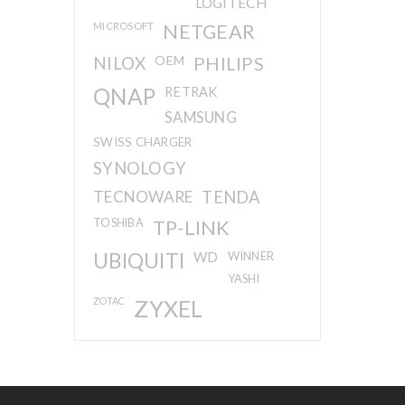
LOGITECH
MICROSOFT
NETGEAR
NILOX
OEM
PHILIPS
QNAP
RETRAK
SAMSUNG
SWISS CHARGER
SYNOLOGY
TECNOWARE
TENDA
TOSHIBA
TP-LINK
UBIQUITI
WD
WINNER
YASHI
ZOTAC
ZYXEL