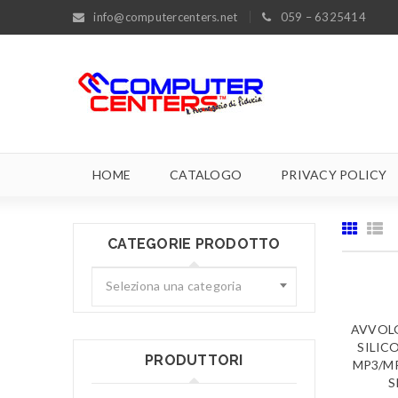
info@computercenters.net
059 – 6325414
HOME
CATALOGO
PRIVACY POLICY
CATEGORIE PRODOTTO
Seleziona una categoria
AVVOLG
SILIC
PRODUTTORI
MP3/M
S