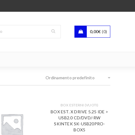
0,00
€
0
Ordinamento predefinito
BOX ESTERNI (VUOTI)
BOX EST. X DRIVE 5.25 IDE >
USB2.0 CD/DVD/-RW
SKINTEK SK-USB20PRO-
BOX5