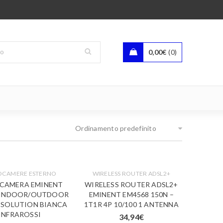
0,00
€
0
Ordinamento predefinito
OCAMERE ESTERNO
WIRELESS ROUTER ADSL2+
CAMERA EMINENT
WIRELESS ROUTER ADSL2+
 INDOOR/OUTDOOR
EMINENT EM4568 150N –
ESOLUTION BIANCA
1T1R 4P 10/100 1 ANTENNA
INFRAROSSI
34,94
€