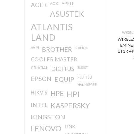
ACER
AOC
APPLE
ASUSTEK
ATLANTIS
WIREL
LAND
WIRELE
EMINE
AVM
BROTHER
CANON
1T1R 4P
COOLER MASTER
CRUCIAL
DIGITUS
ELSIST
EPSON
EQUIP
FUJITSU
HANNSPREE
HIKVIS
HPE
HPI
INTEL
KASPERSKY
KINGSTON
LENOVO
LINK