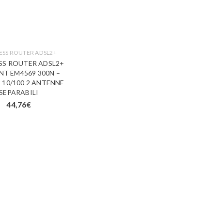
ESS ROUTER ADSL2+
SS ROUTER ADSL2+
NT EM4569 300N –
 10/100 2 ANTENNE
SEPARABILI
44,76
€