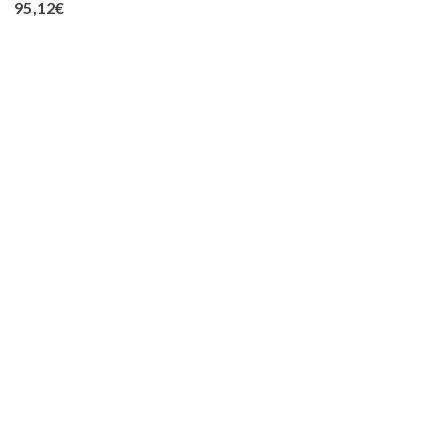
95,12
€