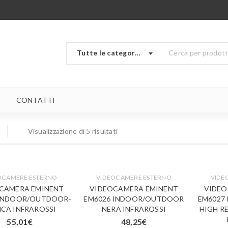
Tutte le categorie
CONTATTI
Visualizzazione di 5 risultati
OCAMERE ESTERNO
VIDEOCAMERE ESTERNO
VIDE
CAMERA EMINENT
VIDEOCAMERA EMINENT
VIDEO
 INDOOR/OUTDOOR-
EM6026 INDOOR/OUTDOOR
EM6027
NCA INFRAROSSI
NERA INFRAROSSI
HIGH R
55,01
€
48,25
€