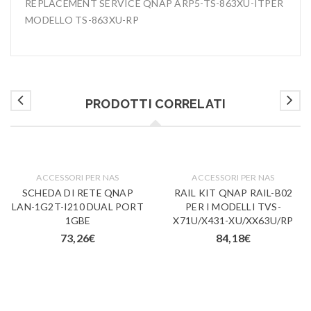
REPLACEMENT SERVICE QNAP ARP5-TS-863XU-ITPER
MODELLO TS-863XU-RP
PRODOTTI CORRELATI
ACCESSORI PER NAS
ACCESSORI PER NAS
SCHEDA DI RETE QNAP
RAIL KIT QNAP RAIL-B02
LAN-1G2T-I210 DUAL PORT
PER I MODELLI TVS-
1GBE
X71U/X431-XU/XX63U/RP
73,26
€
84,18
€