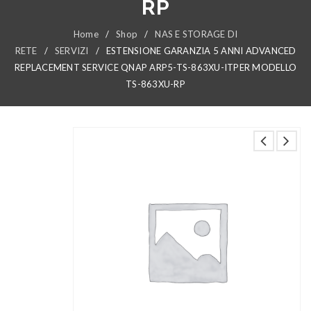
RP
Home
/
Shop
/
NAS E STORAGE DI
RETE
/
SERVIZI
/
ESTENSIONE GARANZIA 5 ANNI ADVANCED
REPLACEMENT SERVICE QNAP ARP5-TS-863XU-ITPER MODELLO
TS-863XU-RP