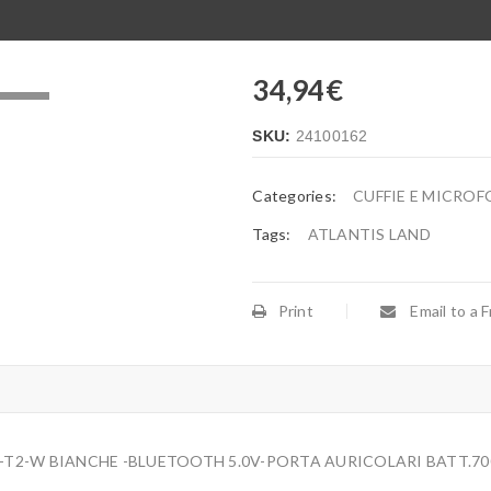
34,94
€
.
SKU:
24100162
Categories:
CUFFIE E MICROF
Tags:
ATLANTIS LAND
Print
Email to a F
0-T2-W BIANCHE -BLUETOOTH 5.0V-PORTA AURICOLARI BATT.