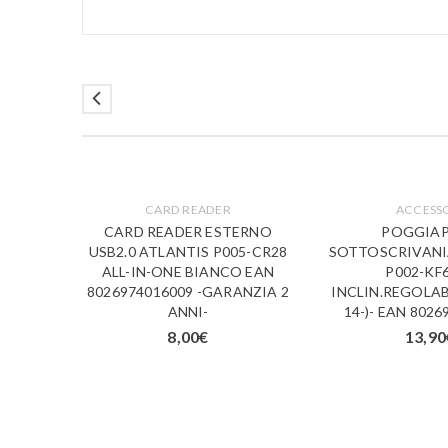
CARD READER
ACCESS
CARD READER ESTERNO
POGGIAP
USB2.0 ATLANTIS P005-CR28
SOTTOSCRIVANI
ALL-IN-ONE BIANCO EAN
P002-KF
8026974016009 -GARANZIA 2
INCLIN.REGOLABI
ANNI-
14-)- EAN 802
8,00
€
13,90
CHE
LANTIS