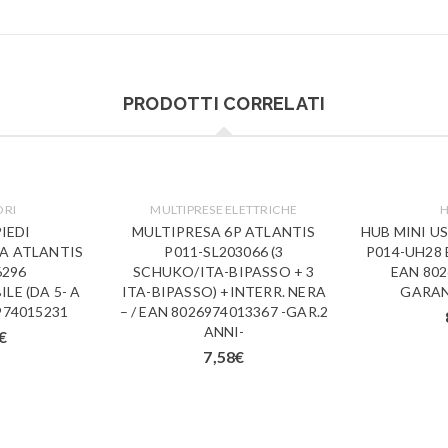
PRODOTTI CORRELATI
ORI
MULTIPRESE ELETTRICHE
H
IEDI
MULTIPRESA 6P ATLANTIS
HUB MINI US
A ATLANTIS
P011-SL203066 (3
P014-UH28 
6296
SCHUKO/ITA-BIPASSO + 3
EAN 802
LE (DA 5- A
ITA-BIPASSO) +INTERR. NERA
GARAN
6974015231
– / EAN 8026974013367 -GAR.2
ANNI-
€
7,58
€