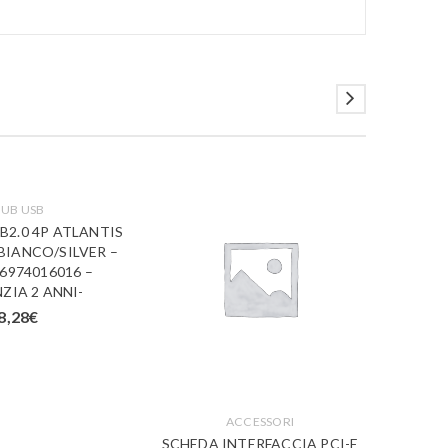
UB USB
B2.0 4P ATLANTIS
BIANCO/SILVER –
6974016016 –
ZIA 2 ANNI-
8,28
€
ACCESSORI
MU
SCHEDA INTERFACCIA PCI-E
MULTI