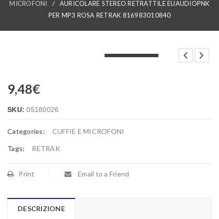
MICROFONI
/
AURICOLARE STEREO RETRATTILE EUAUDIOPNK
PER MP3 ROSA RETRAK 816983010840
LOADING...
LOADING...
LOADING...
9,48
€
SKU:
05180026
Categories:
CUFFIE E MICROFONI
Tags:
RETRAK
Print
Email to a Friend
DESCRIZIONE