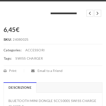
LOADING...
LOADING...
LOADING...
6,45
€
SKU:
24080025
Categories:
ACCESSORI
Tags:
SWISS CHARGER
Print
Email to a Friend
DESCRIZIONE
BLUETOOTH MINI DONGLE SCC50001 SWISS CHARGE