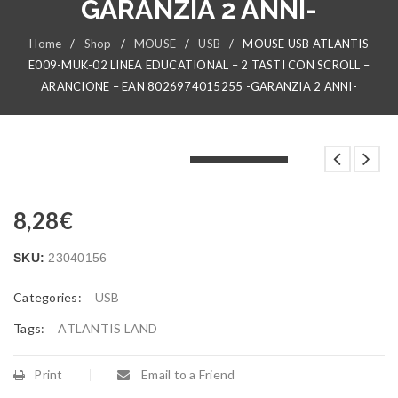
GARANZIA 2 ANNI-
Home
/
Shop
/
MOUSE
/
USB
/
MOUSE USB ATLANTIS
E009-MUK-02 LINEA EDUCATIONAL – 2 TASTI CON SCROLL –
ARANCIONE – EAN 8026974015255 -GARANZIA 2 ANNI-
LOADING...
LOADING...
LOADING...
8,28
€
SKU:
23040156
Categories:
USB
Tags:
ATLANTIS LAND
Print
Email to a Friend