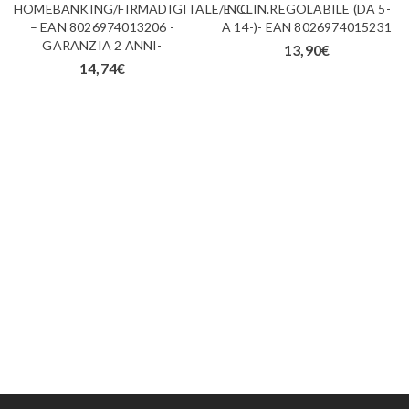
HOMEBANKING/FIRMADIGITALE/ETC
INCLIN.REGOLABILE (DA 5-
– EAN 8026974013206 -
A 14-)- EAN 8026974015231
GARANZIA 2 ANNI-
13,90
€
14,74
€