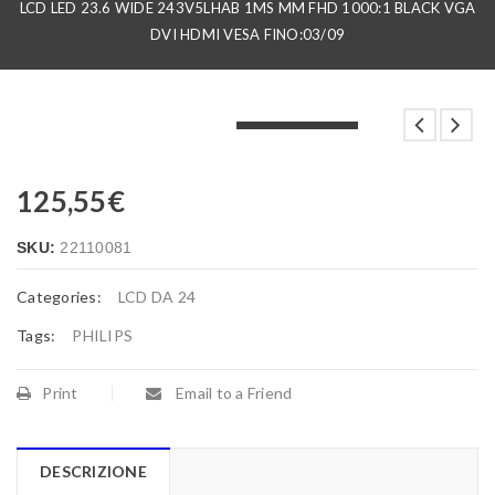
LCD LED 23.6 WIDE 243V5LHAB 1MS MM FHD 1000:1 BLACK VGA
DVI HDMI VESA FINO:03/09
LOADING...
LOADING...
LOADING...
125,55
€
SKU:
22110081
Categories:
LCD DA 24
Tags:
PHILIPS
Print
Email to a Friend
DESCRIZIONE