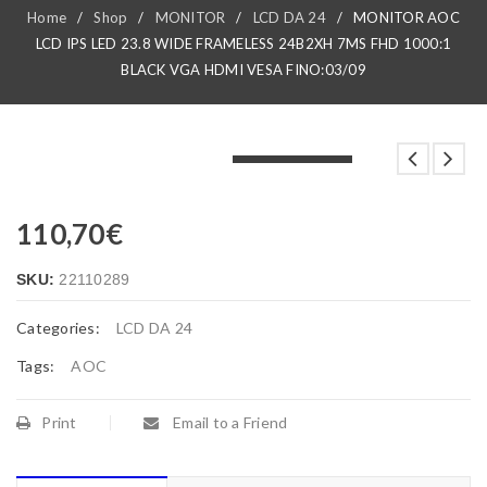
Home
/
Shop
/
MONITOR
/
LCD DA 24
/
MONITOR AOC
LCD IPS LED 23.8 WIDE FRAMELESS 24B2XH 7MS FHD 1000:1
BLACK VGA HDMI VESA FINO:03/09
LOADING...
LOADING...
LOADING...
110,70
€
SKU:
22110289
Categories:
LCD DA 24
Tags:
AOC
Print
Email to a Friend