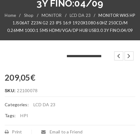
3Y FINO:04/09
Home
/
Shop
/
MONITOR
/
LCD DA 23
/
MONITOR WKS HP
1JS06AT Z23N G2 23 IPS 16:9 1920X1080 60HZ 250CD/M
0.26MM 1000:1 5MS HDMI/VGA/DP HUB USB3.0 3Y FINO:04/09
LOADING...
LOADING...
LOADING...
209,05
€
SKU:
22100078
Categories:
LCD DA 23
Tags:
HPI
Print
Email to a Friend