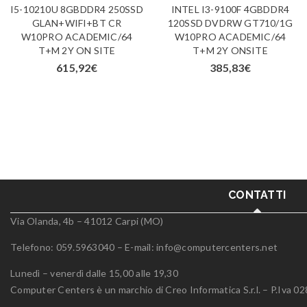
I5-10210U 8GBDDR4 250SSD
INTEL I3-9100F 4GBDDR4
GLAN+WIFI+BT CR
120SSD DVDRW GT710/1G
W10PRO ACADEMIC/64
W10PRO ACADEMIC/64
T+M 2Y ON SITE
T+M 2Y ONSITE
615,92
€
385,83
€
CONTATTI
Via Olanda, 4b – 41012 Carpi (MO)
Telefono: 059.5963040 – E-mail:
info@computercenters.net
Lunedì – venerdì dalle 15,00 alle 19,30
Computer Centers è un marchio di Creo Informatica S.r.l. – P.Iva 