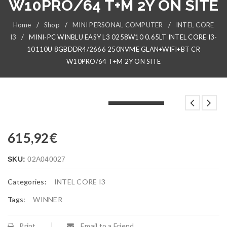
W10PRO/64 T+M 2Y ON SITE
Home
/
Shop
/
MINI PERSONAL COMPUTER
/
INTEL CORE
I3
/
MINI-PC WINBLU EASY L3 0258W10 0.65LT INTEL CORE I3-
10110U 8GBDDR4/2666 250NVME GLAN+WIFI+BT CR
W10PRO/64 T+M 2Y ON SITE
LOADING...
LOADING...
LOADING...
615,92
€
SKU:
02A040027
Categories:
INTEL CORE I3
Tags:
WINNER
Print
Email to a Friend