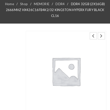
Home
/
Shop
/
MEMORIE
/
DDR4
/
DDR4 32GB (2X16GB)
2666MHZ HX426C16FB4K2/32 KINGSTON HYPERX FURY BLACK
CL16