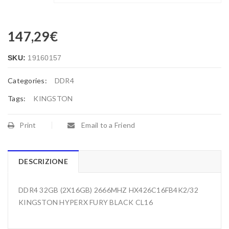
147,29
€
SKU:
19160157
Categories:
DDR4
Tags:
KINGSTON
Print
Email to a Friend
DESCRIZIONE
DDR4 32GB (2X16GB) 2666MHZ HX426C16FB4K2/32
KINGSTON HYPERX FURY BLACK CL16