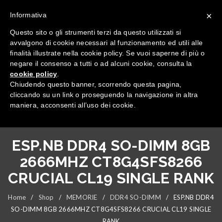
×
Informativa
Questo sito o gli strumenti terzi da questo utilizzati si
avvalgono di cookie necessari al funzionamento ed utili alle
finalità illustrate nella cookie policy. Se vuoi saperne di più o
negare il consenso a tutti o ad alcuni cookie, consulta la
cookie policy
.
Tutte le categorie
Chiudendo questo banner, scorrendo questa pagina,
cliccando su un link o proseguendo la navigazione in altra
maniera, acconsenti all’uso dei cookie.
ESP.NB DDR4 SO-DIMM 8GB
2666MHZ CT8G4SFS8266
CRUCIAL CL19 SINGLE RANK
Home
/
Shop
/
MEMORIE
/
DDR4 SO-DIMM
/
ESP.NB DDR4
SO-DIMM 8GB 2666MHZ CT8G4SFS8266 CRUCIAL CL19 SINGLE
RANK