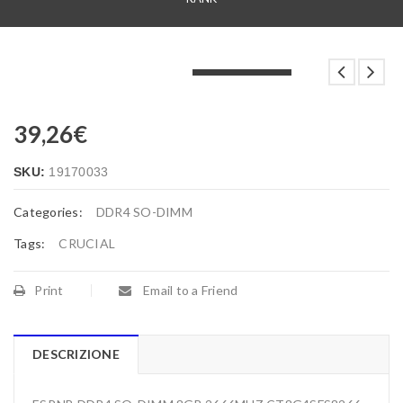
LOADING...
LOADING...
LOADING...
39,26
€
SKU:
19170033
Categories:
DDR4 SO-DIMM
Tags:
CRUCIAL
Print
Email to a Friend
DESCRIZIONE