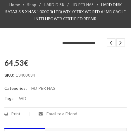
Home
/
Shop
/
HARD DISK
/
HD PER NAS
/
HARD DISK
SATA3 3.5 X NAS 1000GB(1TB) WD10EFRX WD RED 64MB CACHE
INTELLIPOWER CERTIFIED REPAIR
LOADING...
LOADING...
LOADING...
64,53
€
SKU:
13400034
Categories:
HD PER NAS
Tags:
WD
Print
Email to a Friend