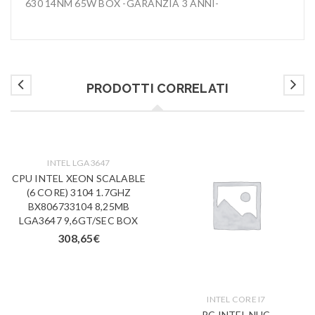
630 14NM 65W BOX -GARANZIA 3 ANNI-
PRODOTTI CORRELATI
INTEL LGA3647
CPU INTEL XEON SCALABLE
(6 CORE) 3104 1.7GHZ
BX806733104 8,25MB
LGA3647 9,6GT/SEC BOX
308,65
€
INTEL CORE I7
PC INTEL NUC