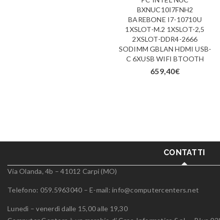
BXNUC10I7FNH2
BAREBONE I7-10710U
1XSLOT-M.2 1XSLOT-2,5
2XSLOT-DDR4-2666
SODIMM GBLAN HDMI USB-
C 6XUSB WIFI BTOOTH
659,40
€
CONTATTI
Via Olanda, 4b – 41012 Carpi (MO)
Telefono: 059.5963040 – E-mail:
info@computercenters.net
Lunedì – venerdì dalle 15,00 alle 19,30