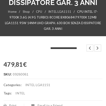
DISSIPATORE GAR. 3 ANNI
Home
/
Shop
/
CPU
/
INTEL LGA1151
/
CPU INTEL I7-
9700K 3.6G (4.9G TURBO) 8CORE BX80684I79700K 12MB
LGA1151 95W 14NM UHD GRAPH. 630 BOX SENZA DISSIPATORE
GAR. 3 ANNI
LOADING...
LOADING...
LOADING...
479,81
€
SKU:
09260061
Categories:
INTEL LGA1151
Tags:
INTEL
Print
Email to a Friend