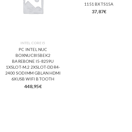
1151 BXTS15A
37,87
€
INTEL CORE I5
PC INTEL NUC
BOXNUC8I5BEK2
BAREBONE I5-8259U
1XSLOT-M.2 2XSLOT-DDR4-
2400 SODIMM GBLAN HDMI
6XUSB WIFI BTOOTH
448,95
€