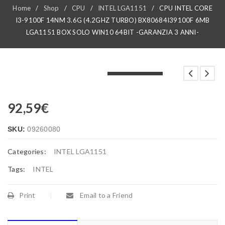
Home
/
Shop
/
CPU
/
INTEL LGA1151
/
CPU INTEL CORE
I3-9100F 14NM 3.6G (4.2GHZ TURBO) BX80684I39100F 6MB
LGA1151 BOX SOLO WIN10 64BIT -GARANZIA 3 ANNI-
LOADING...
LOADING...
LOADING...
92,59
€
SKU:
09260080
Categories:
INTEL LGA1151
Tags:
INTEL
Print
Email to a Friend