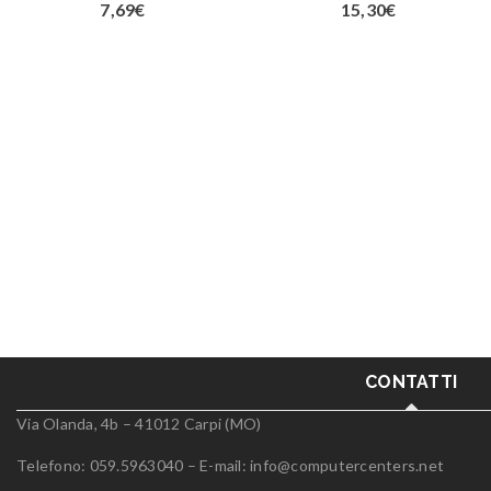
7,69
€
15,30
€
CONTATTI
Via Olanda, 4b – 41012 Carpi (MO)
Telefono: 059.5963040 – E-mail:
info@computercenters.net