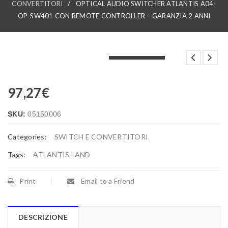
CONVERTITORI
/
OPTICAL AUDIO SWITCHER ATLANTIS A04-
OP-SW401 CON REMOTE CONTROLLER – GARANZIA 2 ANNI
LOADING...
LOADING...
LOADING...
97,27
€
SKU:
05150006
Categories:
SWITCH E CONVERTITORI
Tags:
ATLANTIS LAND
Print
Email to a Friend
DESCRIZIONE