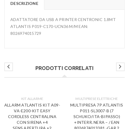
DESCRIZIONE
ADATTATORE DA USB A PRINTER CENTRONIC 1.8MT
ATLANTIS P019-C170-UCN36 M/M EAN:
8026974015729
PRODOTTI CORRELATI
KIT ALLARME
MULTIPRESE ELETTRICHE
ALLARM ATLANTIS KIT A09-
MULTIPRESA 7P ATLANTIS
VA-E200-KIT EASY
P011-SL3007-B (7
CORDLESS CENTRALINA
SCHUKO/ITA-BIPASSO)
CON SIRENA +4
+INTERR. NERA – / EAN
SENS.APERTURA +2
8026974013381 -GAR.2