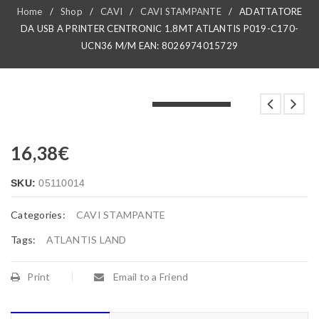
Home
/
Shop
/
CAVI
/
CAVI STAMPANTE
/
ADATTATORE
DA USB A PRINTER CENTRONIC 1.8MT ATLANTIS P019-C170-
UCN36 M/M EAN: 8026974015729
LOADING...
LOADING...
LOADING...
16,38
€
SKU:
05110014
Categories:
CAVI STAMPANTE
Tags:
ATLANTIS LAND
Print
Email to a Friend