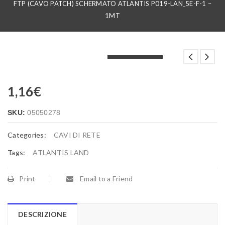
FTP (CAVO PATCH) SCHERMATO ATLANTIS P019-LAN_5E-F-1 –
1MT
LOADING...
LOADING...
LOADING...
1,16
€
SKU:
05050278
Categories:
CAVI DI RETE
Tags:
ATLANTIS LAND
Print
Email to a Friend
DESCRIZIONE