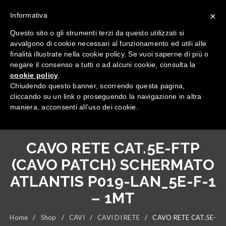
×
Informativa
Questo sito o gli strumenti terzi da questo utilizzati si
avvalgono di cookie necessari al funzionamento ed utili alle
finalità illustrate nella cookie policy. Se vuoi saperne di più o
negare il consenso a tutti o ad alcuni cookie, consulta la
cookie policy
.
Tutte le categorie
Chiudendo questo banner, scorrendo questa pagina,
cliccando su un link o proseguendo la navigazione in altra
maniera, acconsenti all’uso dei cookie.
CAVO RETE CAT.5E-FTP
(CAVO PATCH) SCHERMATO
ATLANTIS P019-LAN_5E-F-1
– 1MT
Home
/
Shop
/
CAVI
/
CAVI DI RETE
/
CAVO RETE CAT.5E-