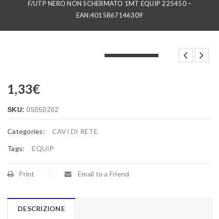
F/UTP NERO NON SCHERMATO 1MT EQUIP 225450 –
EAN:4015867146309
LOADING...
LOADING...
LOADING...
1,33
€
SKU:
05050262
Categories:
CAVI DI RETE
Tags:
EQUIP
Print
Email to a Friend
DESCRIZIONE