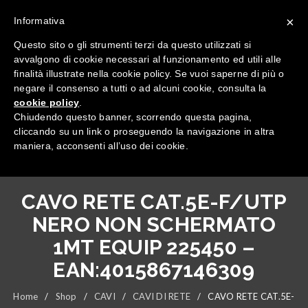
×
Informativa
Questo sito o gli strumenti terzi da questo utilizzati si
avvalgono di cookie necessari al funzionamento ed utili alle
finalità illustrate nella cookie policy. Se vuoi saperne di più o
negare il consenso a tutti o ad alcuni cookie, consulta la
cookie policy
.
Tutte le categorie
Chiudendo questo banner, scorrendo questa pagina,
cliccando su un link o proseguendo la navigazione in altra
maniera, acconsenti all’uso dei cookie.
CAVO RETE CAT.5E-F/UTP
NERO NON SCHERMATO
1MT EQUIP 225450 –
EAN:4015867146309
Home
/
Shop
/
CAVI
/
CAVI DI RETE
/
CAVO RETE CAT.5E-