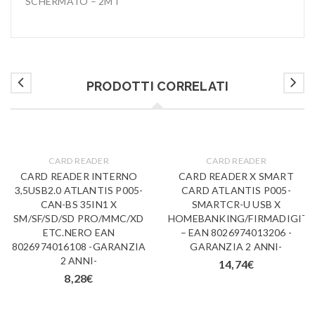
SCHERMATO – 2MT
PRODOTTI CORRELATI
CARD READER
CARD READER
CARD READER INTERNO
CARD READER X SMART
3,5USB2.0 ATLANTIS P005-
CARD ATLANTIS P005-
CAN-BS 35IN1 X
SMARTCR-U USB X
SM/SF/SD/SD PRO/MMC/XD
HOMEBANKING/FIRMADIGITA
ETC.NERO EAN
– EAN 8026974013206 -
8026974016108 -GARANZIA
GARANZIA 2 ANNI-
2 ANNI-
14,74
€
8,28
€