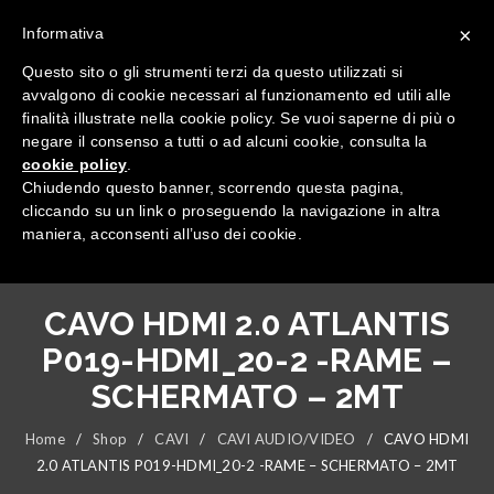
×
Informativa
Questo sito o gli strumenti terzi da questo utilizzati si
avvalgono di cookie necessari al funzionamento ed utili alle
finalità illustrate nella cookie policy. Se vuoi saperne di più o
negare il consenso a tutti o ad alcuni cookie, consulta la
cookie policy
.
Tutte le categorie
Chiudendo questo banner, scorrendo questa pagina,
cliccando su un link o proseguendo la navigazione in altra
maniera, acconsenti all’uso dei cookie.
CAVO HDMI 2.0 ATLANTIS
P019-HDMI_20-2 -RAME –
SCHERMATO – 2MT
Home
/
Shop
/
CAVI
/
CAVI AUDIO/VIDEO
/
CAVO HDMI
2.0 ATLANTIS P019-HDMI_20-2 -RAME – SCHERMATO – 2MT