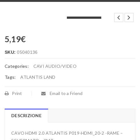
LOADING...
LOADING...
LOADING...
5,19
€
SKU:
05040136
Categories:
CAVI AUDIO/VIDEO
Tags:
ATLANTIS LAND
Print
Email to a Friend
DESCRIZIONE
CAVO HDMI 2.0 ATLANTIS P019-HDMI_20-2 -RAME –