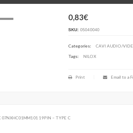
0,83
€
.
SKU:
05040040
Categories:
CAVI AUDIO/VID
Tags:
NILOX
Print
Email to a F
X 07NXHC01MM101 19PIN – TYPE C