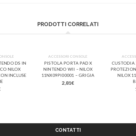
PRODOTTI CORRELATI
CONSOLE
ACCESSORI CONSOLE
ACCESS
TENDO DS IN
PISTOLA PORTA PAD X
CUSTODIA 
NCO NILOX
NINTENDO WII – NILOX
PROTEZION
CON INCLUSE
11NX09PI00001 – GRIGIA
NILOX 1
NE
B
2,81
€
€
CONTATTI