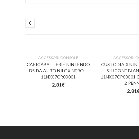
LE
ACCESSORI CONSOLE
ACCESSORI 
TIVA
CARICABATTERIE NINTENDO
CUSTODIA X NIN
O DS
DS DA AUTO NILOX NERO –
SILICONE BIA
002
11NX07CR00001
11NX07CP00001 
2 PEN
2,81
€
2,81