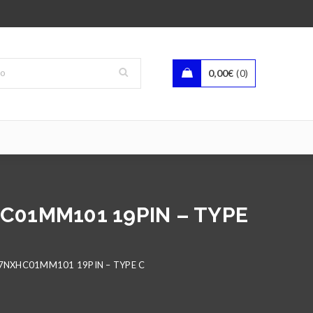
0,00
€
0
HC01MM101 19PIN – TYPE
07NXHC01MM101 19PIN – TYPE C