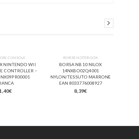
ORI CONSOLE
BORSE NOTEBOOK
A
X NINTENDO WII
BORSA NB 10 NILOX
PEL
E CONTROLLER –
14NXBO02Q4001
SCH
1NX09PR00001
NYLON/TESSUTO MARRONE
NI
IANCA
EAN 8033776008927
1,40
€
8,39
€