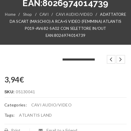
EAN:8026974014739
Home
/
Shop
/
CAVI
/
CAVI AUDIO/VIDEO
/
ADATTATORE
DA SCART (MASCHIO) A RCA+S VIDEO (FEMMINA) ATLANTIS
P019-AV682-SA02 CON SELETTORE IN/OUT
EAN:8026974014739
LOADING...
LOADING...
LOADING...
3,94
€
SKU:
05130041
Categories:
CAVI AUDIO/VIDEO
Tags:
ATLANTIS LAND
Print
Email to a Friend