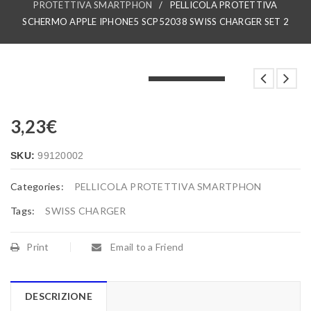
PROTETTIVA SMARTPHON
/
PELLICOLA PROTETTIVA
SCHERMO APPLE IPHONE5 SCP52038 SWISS CHARGER SET 2
LOADING...
LOADING...
LOADING...
3,23
€
SKU:
99120002
Categories:
PELLICOLA PROTETTIVA SMARTPHON
Tags:
SWISS CHARGER
Print
Email to a Friend
DESCRIZIONE