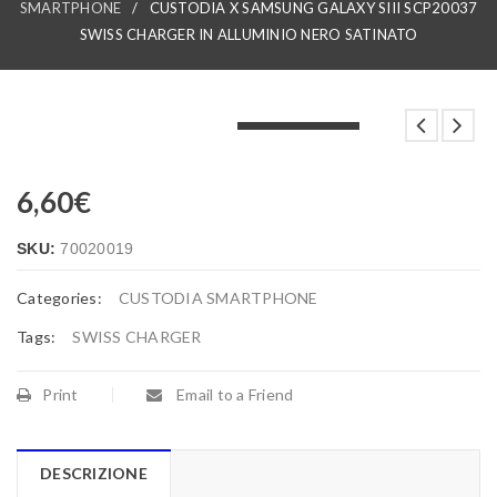
SMARTPHONE
/
CUSTODIA X SAMSUNG GALAXY SIII SCP20037
SWISS CHARGER IN ALLUMINIO NERO SATINATO
LOADING...
LOADING...
LOADING...
6,60
€
SKU:
70020019
Categories:
CUSTODIA SMARTPHONE
Tags:
SWISS CHARGER
Print
Email to a Friend
DESCRIZIONE