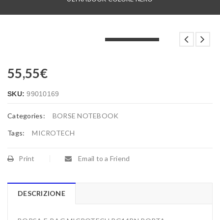
LOADING...
LOADING...
LOADING...
55,55
€
SKU:
99010169
Categories:
BORSE NOTEBOOK
Tags:
MICROTECH
Print
Email to a Friend
DESCRIZIONE