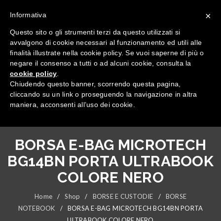
×
Informativa
Questo sito o gli strumenti terzi da questo utilizzati si
avvalgono di cookie necessari al funzionamento ed utili alle
finalità illustrate nella cookie policy. Se vuoi saperne di più o
negare il consenso a tutti o ad alcuni cookie, consulta la
cookie policy
.
Tutte le categorie
Chiudendo questo banner, scorrendo questa pagina,
cliccando su un link o proseguendo la navigazione in altra
maniera, acconsenti all’uso dei cookie.
BORSA E-BAG MICROTECH
BG14BN PORTA ULTRABOOK
COLORE NERO
Home
/
Shop
/
BORSE E CUSTODIE
/
BORSE
NOTEBOOK
/
BORSA E-BAG MICROTECH BG14BN PORTA
ULTRABOOK COLORE NERO