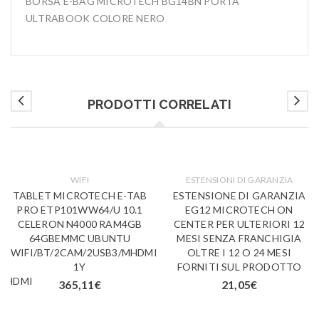
BORSA E-BAG MICROTECH BG14BN PORTA
ULTRABOOK COLORE NERO
PRODOTTI CORRELATI
WIFI
ESTENSIONI DI GARANZIA
TABLET MICROTECH E-TAB
ESTENSIONE DI GARANZIA
PRO ETP101WW64/U 10.1
EG12 MICROTECH ON
CELERON N4000 RAM4GB
CENTER PER ULTERIORI 12
64GBEMMC UBUNTU
MESI SENZA FRANCHIGIA
WIFI/BT/2CAM/2USB3/MHDMI
OLTRE I 12 O 24 MESI
1Y
FORNITI SUL PRODOTTO
/MHDMI
365,11
€
21,05
€