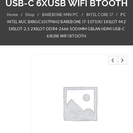
USB-C 6XUSB WIFI BTOOTH
Home
/
Shop
/
BAREBONE MINI PC
/
INTEL CORE I7
/
PC
INTEL NUC BXNUC10I7FNH2 BAREBONE I7-10710U 1XSLOT-M.2
1XSLOT-2,5 2XSLOT-DDR4-2666 SODIMM GBLAN HDMI USB-C
6XUSB WIFI BTOOTH