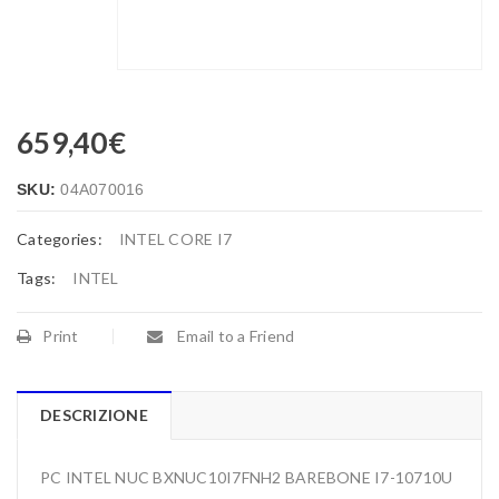
659,40
€
SKU:
04A070016
Categories:
INTEL CORE I7
Tags:
INTEL
Print
Email to a Friend
DESCRIZIONE
PC INTEL NUC BXNUC10I7FNH2 BAREBONE I7-10710U