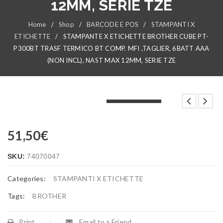
12MM, SERIE TZE
Home
/
Shop
/
BARCODE E POS
/
STAMPANTI X
ETICHETTE
/
STAMPANTE X ETICHETTE BROTHER CUBE PT-
P300BT TRASF TERMICO BT COMP. MFI ,TAGLIER, 6BATT AAA
(NON INCL), NAST MAX 12MM, SERIE TZE
LOADING...
LOADING...
LOADING...
51,50
€
SKU:
74070047
Categories:
STAMPANTI X ETICHETTE
Tags:
BROTHER
Print
Email to a Friend