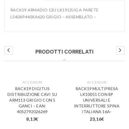
RACK19 ARMADIO 12U LK1912UG A PARETE
L540XP440XA620 GRIGIO – ASSEMBLATO –
PRODOTTI CORRELATI
ACCESSORI
ACCESSORI
RACK19 DIGITUS
RACK19 MULTIPRESA
DISTRIBUZIONE CAVI 1U
LK10051 CON 8P
ARM113 GRIGIO CON 5
UNIVERSALI E
GANCI – EAN:
INTERRUTTORE SPINA
4052792026269
ITALIANA 16A-
8,13
€
23,16
€