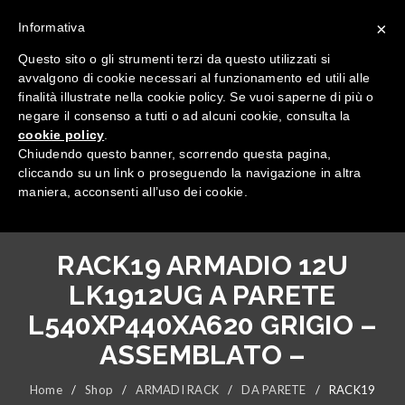
×
Informativa
Questo sito o gli strumenti terzi da questo utilizzati si
avvalgono di cookie necessari al funzionamento ed utili alle
finalità illustrate nella cookie policy. Se vuoi saperne di più o
negare il consenso a tutti o ad alcuni cookie, consulta la
cookie policy
.
Tutte le categorie
Chiudendo questo banner, scorrendo questa pagina,
cliccando su un link o proseguendo la navigazione in altra
maniera, acconsenti all’uso dei cookie.
RACK19 ARMADIO 12U
LK1912UG A PARETE
L540XP440XA620 GRIGIO –
ASSEMBLATO –
Home
/
Shop
/
ARMADI RACK
/
DA PARETE
/
RACK19