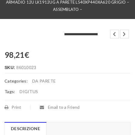
ARMADIO 12U LK1912UG A PARETE L540XP440XA620 GRIGIO –
ASSEMBLATO –
LOADING...
LOADING...
LOADING...
98,21
€
SKU:
86010023
Categories:
DA PARETE
Tags:
DIGITUS
Print
Email to a Friend
DESCRIZIONE