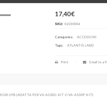
17,40
€
.
SKU:
61030004
Categories:
ACCESSORI
Tags:
ATLANTIS LAND
Print
Email to a F
500-2PB (ADATTA PER VA-A500G-KIT O VA-A500P-KIT)