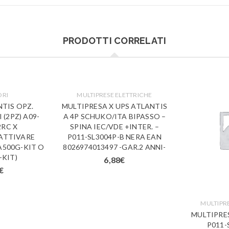
PRODOTTI CORRELATI
ORI
MULTIPRESE ELETTRICHE
TIS OPZ.
MULTIPRESA X UPS ATLANTIS
(2PZ) A09-
A 4P SCHUKO/ITA BIPASSO –
2RC X
SPINA IEC/VDE +INTER. –
ATTIVARE
P011-SL3004P-B NERA EAN
A500G-KIT O
8026974013497 -GAR.2 ANNI-
-KIT)
6,88
€
€
MULTIPR
MULTIPRE
P011-