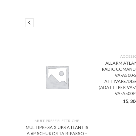
ACCESS
ALLARM ATLAN
ARI
RADIOCOMANDI 
P-02
VA-A500-
0
ATTIVARE/DIS
ROFOBRA
(ADATTI PER VA-
AN
VA-A500P
15,30
MULTIPRESE ELETTRICHE
MULTIPRESA X UPS ATLANTIS
A 6P SCHUKO/ITA BIPASSO –