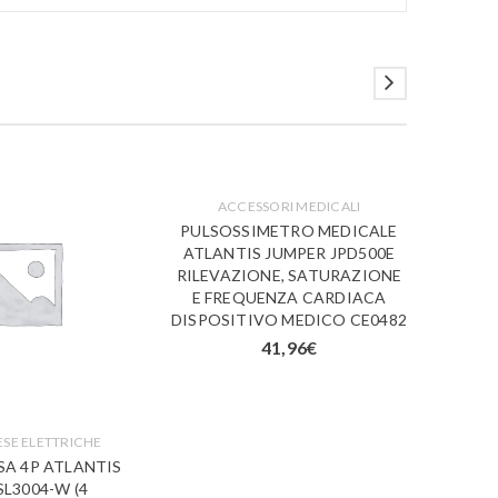
ACCESSORI MEDICALI
PULSOSSIMETRO MEDICALE
ATLANTIS JUMPER JPD500E
CE
RILEVAZIONE, SATURAZIONE
ATL
E FREQUENZA CARDIACA
DISPOSITIVO MEDICO CE0482
SALVIE
–
41,96
€
ESE ELETTRICHE
SA 4P ATLANTIS
SL3004-W (4