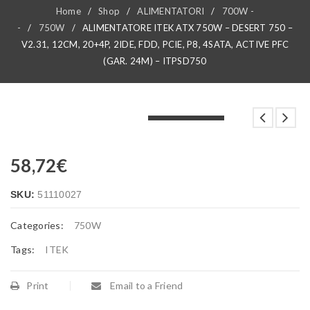
Home
/
Shop
/
ALIMENTATORI
/
700W -
-
/
750W
/
ALIMENTATORE ITEK ATX 750W – DESERT 750 –
V2.31, 12CM, 20+4P, 2IDE, FDD, PCIE, P8, 4SATA, ACTIVE PFC
(GAR. 24M) – ITPSD750
LOADING...
LOADING...
LOADING...
58,72
€
SKU:
51110027
Categories:
750W
Tags:
ITEK
Print
Email to a Friend