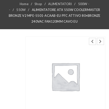
Home
/
Shop
/
ALIMENTATORI
/
500W -
-
/
550W
/
ALIMENTATORE ATX 550W COOLERMASTER
BRONZE V2 MPE-5501-ACAAB-EU PFC ATTIVO 80+BRONZE
240VAC FAN120MM CAVO EU