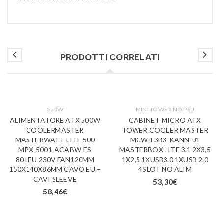
PRODOTTI CORRELATI
550W
MINI TOWER NO PSU
ALIMENTATORE ATX 500W
CABINET MICRO ATX
COOLERMASTER
TOWER COOLER MASTER
MASTERWATT LITE 500
MCW-L3B3-KANN-01
MPX-5001-ACABW-ES
MASTERBOX LITE 3.1 2X3,5
80+EU 230V FAN120MM
1X2,5 1XUSB3.0 1XUSB 2.0
150X140X86MM CAVO EU –
4SLOT NO ALIM
CAVI SLEEVE
53,30
€
58,46
€